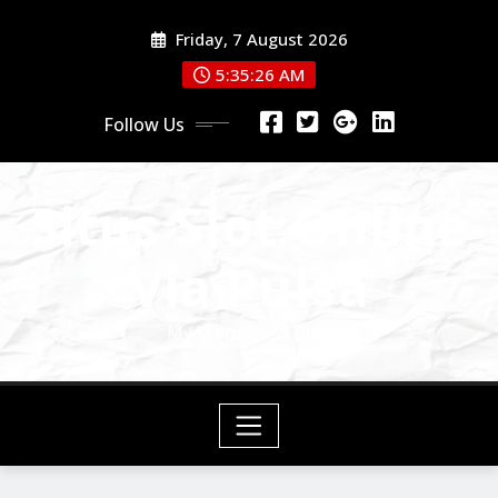
Skip
Friday, 7 August 2026
to
content
5:35:28 AM
Follow Us
Situs Slot Online
Via Pulsa
My WordPress Blog