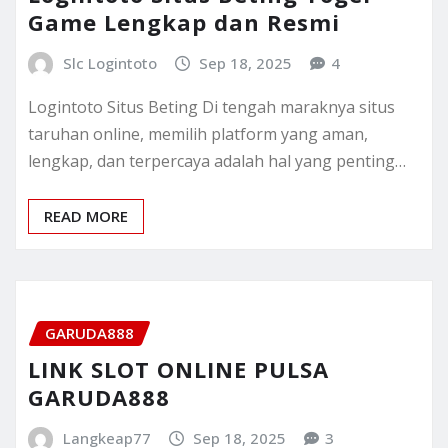
UNCATEGORIZED
Logintoto Situs Beting Togel
Game Lengkap dan Resmi
Slc Logintoto
Sep 18, 2025
4
Logintoto Situs Beting Di tengah maraknya situs
taruhan online, memilih platform yang aman,
lengkap, dan terpercaya adalah hal yang penting…
READ MORE