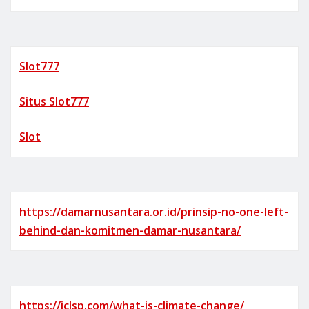
Slot Thailand
Slot
Situs Slot Thailand
Slot777
Situs Slot777
Slot
https://damarnusantara.or.id/prinsip-no-one-left-