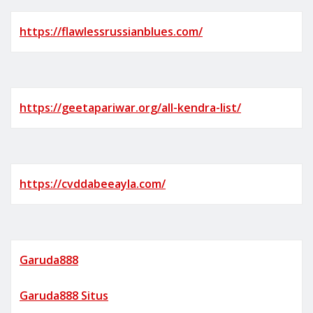
https://inovatus.es/
https://flawlessrussianblues.com/
https://geetapariwar.org/all-kendra-list/
https://cvddabeeayla.com/