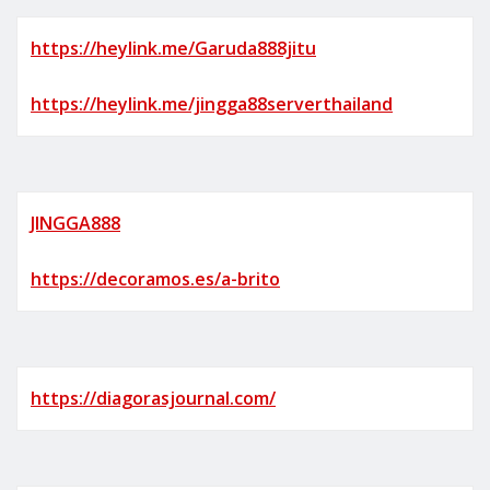
garuda888
https://visitshirdi.com/ask-sai/
https://heylink.me/Garuda888jitu
https://heylink.me/jingga88serverthailand
JINGGA888
https://decoramos.es/a-brito