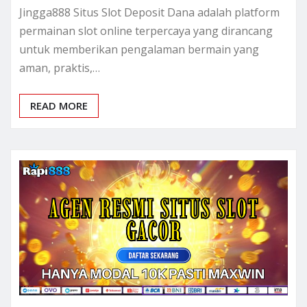
Jingga888 Situs Slot Deposit
Dana
Nighters77
Nov 4, 2025
2
Jingga888 Situs Slot Deposit Dana adalah platform
permainan slot online terpercaya yang dirancang
untuk memberikan pengalaman bermain yang
aman, praktis,…
READ MORE