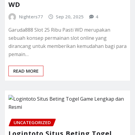
GARUDA888
SLOT GACOR
SLOT ONLINE
Garuda888 Slot 25 Ribu Pasti
WD
Nighters77
Sep 20, 2025
4
Garuda888 Slot 25 Ribu Pasti WD merupakan
sebuah konsep permainan slot online yang
dirancang untuk memberikan kemudahan bagi para
pemain…
READ MORE