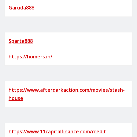
https://diagorasjournal.com/
Garuda888
Sparta888
https://homers.in/
https://www.afterdarkaction.com/movies/stash-
house